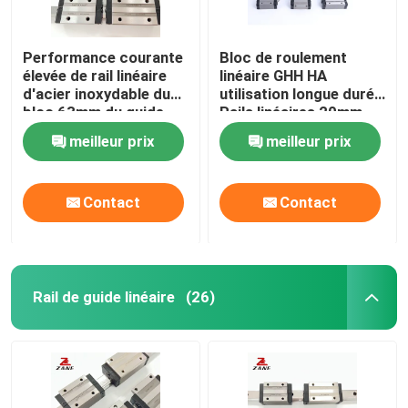
Performance courante
Bloc de roulement
élevée de rail linéaire
linéaire GHH HA
d'acier inoxydable du
utilisation longue durée
bloc 63mm du guide
Rails linéaires 20mm
HGH30
HGH35
meilleur prix
meilleur prix
Contact
Contact
Rail de guide linéaire
(26)