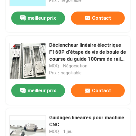
contrôleur de routeur de
Prix：negotiable
commande numérique par
ordinateur
meilleur prix
Contact
Déclencheur linéaire électrique
F160P d'étape de vis de boule de
course du guide 100mm de rail
de mouvement linéaire de
MOQ：Négociation
commande numérique par
Prix：negotiable
ordinateur
meilleur prix
Contact
Guidages linéaires pour machine
CNC
MOQ：1 jeu