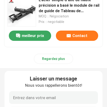
précision a basé le module de rail
de guide de Tableau de
Rail de guide linéaire
glissement de série du module
MOQ：Négociation
KK
Prix：negotiable
voies de guidage linéaires
meilleur prix
Contact
Vis de boule
Vis à billes roulée
Regardez plus
Module de guidage linéaire
Laisser un message
Nous vous rappellerons bientôt!
Module de KK
Déclencheur simple d'axe