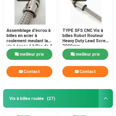
Assemblage d'écrou à
TYPE SFS CNC Vis à
billes en acier à
billes Robot Routeur
roulement meulant la
Heavy Duty Lead Screw
vis à écrou à billes de 4
3000mm
mm
meilleur prix
meilleur prix
Contact
Contact
Vis à billes roulée
(27)