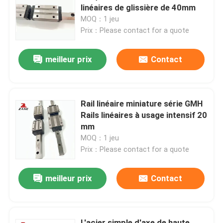
linéaires de glissière de 40mm
MOQ：1 jeu
Visite d'usine
Prix：Please contact for a quote
meilleur prix
Contact
Contrôle de la qualité
Contact
Rail linéaire miniature série GMH
Rails linéaires à usage intensif 20
nouvelles
mm
MOQ：1 jeu
Prix：Please contact for a quote
Tous les cas
meilleur prix
Contact
Demande de soumission
Guide linéaire
L'acier simple d'axe de haute