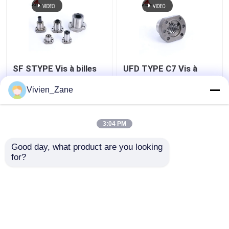
SF STYPE Vis à billes
UFD TYPE C7 Vis à
roulée Miniature
billes Bride P2 Vis à
6000mm Filetage Vis à
billes à filetage roulé
Vivien_Zane
billes
meilleur prix
meilleur prix
3:04 PM
Good day, what product are you looking 
Contact
Contact
for?
Regardez plus
Aperçu
Au sujet de nous
Contactez-nous